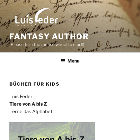
Skip
to
content
FANTASY AUTHOR
(Please turn the mouse wheel to start!)
Menu
BÜCHER FÜR KIDS
Luis Feder
Tiere von A bis Z
Lerne das Alphabet