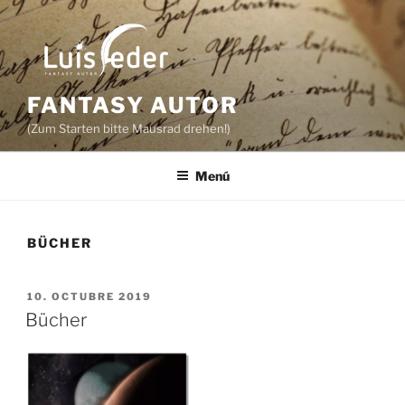
Saltar
al
contenido
FANTASY AUTOR
(Zum Starten bitte Mausrad drehen!)
Menú
BÜCHER
PUBLICADO
10. OCTUBRE 2019
EL
Bücher