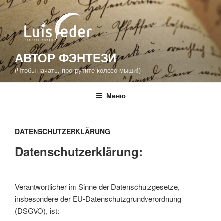
Перейти
к
содержимому
АВТОР ФЭНТЕЗИ
(Чтобы начать, прокрутите колесо мыши!)
Меню
DATENSCHUTZERKLÄRUNG
Datenschutzerklärung:
Verantwortlicher im Sinne der Datenschutzgesetze,
insbesondere der EU-Datenschutzgrundverordnung
(DSGVO), ist: