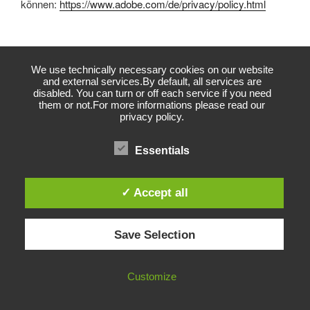
können:
https://www.adobe.com/de/privacy/policy.html
Rechtsgrundlage:
We use technically necessary cookies on our website
Rechtsgrundlage für die Einbindung von Adobe Typekit und
and external services.By default, all services are
disabled. You can turn or off each service if you need
dem damit verbundenen Datentransfer zu Adobe ist Ihre
them or not.For more informations please read our
Einwilligung (Art. 6 Abs. 1 lit. a DSGVO).
privacy policy.
Essentials
Empfänger:
Der Aufruf von Scriptbibliotheken oder Schriftbibliotheken
✓ Accept all
löst automatisch eine Verbindung zum Betreiber der
Bibliothek aus. Informationen über die Nutzung Ihrer Daten
Save Selection
durch Adobe Typekit Web Fonts Sie unter
https://typekit.com/
und in der Datenschutzerklärung von
Adobe Typekit:
Customize
https://www.adobe.com/de/privacy/policies/typekit.html
.