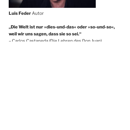
Luis Feder
Autor
„Die Welt ist nur »dies-und-das« oder »so-und-so«,
weil wir uns sagen, dass sie so sei.“
– Carlos Castaneda (Die Lehren des Don Juan)
So kurz dieser Satz auch ist, so lang lässt sich
Inspiration daraus schöpfen. Während dem Menschen
als Ganzes Beschränkungen gesetzt sind, bleiben
Gedanken und Fantasie frei.
So kann man nicht nur Lösungen finden, sondern auch
ganze Städte, Länder oder auch Welten erschaffen.